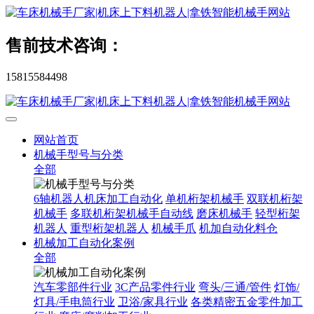
售前技术咨询：
15815584498
网站首页
机械手型号与分类
全部
6轴机器人机床加工自动化
单机桁架机械手
双联机桁架
机械手
多联机桁架机械手自动线
磨床机械手
轻型桁架
机器人
重型桁架机器人
机械手爪
机加自动化料仓
机械加工自动化案例
全部
汽车零部件行业
3C产品零件行业
弯头/三通/管件
灯饰/
灯具/手电筒行业
卫浴/家具行业
各类精密五金零件加工