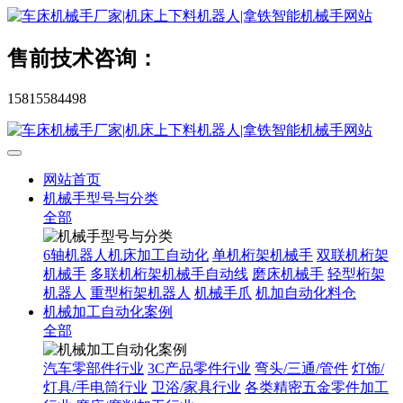
售前技术咨询：
15815584498
网站首页
机械手型号与分类
全部
6轴机器人机床加工自动化
单机桁架机械手
双联机桁架
机械手
多联机桁架机械手自动线
磨床机械手
轻型桁架
机器人
重型桁架机器人
机械手爪
机加自动化料仓
机械加工自动化案例
全部
汽车零部件行业
3C产品零件行业
弯头/三通/管件
灯饰/
灯具/手电筒行业
卫浴/家具行业
各类精密五金零件加工