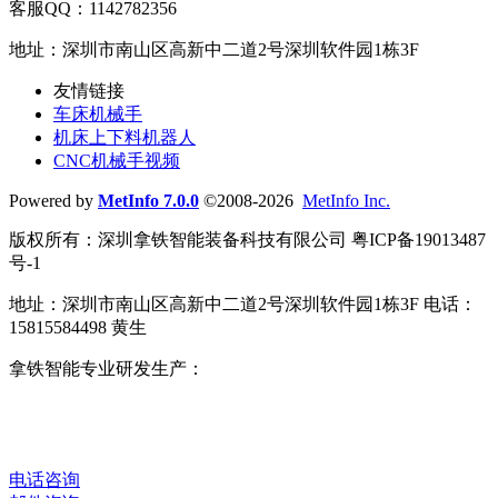
客服QQ：1142782356
地址：深圳市南山区高新中二道2号深圳软件园1栋3F
友情链接
车床机械手
机床上下料机器人
CNC机械手视频
Powered by
MetInfo 7.0.0
©2008-2026
MetInfo Inc.
版权所有：深圳拿铁智能装备科技有限公司 粤ICP备19013487
号-1
地址：深圳市南山区高新中二道2号深圳软件园1栋3F 电话：
15815584498 黄生
拿铁智能专业研发生产：
车床机械手
、
CNC机械手
、
机床上
下料机器人
、
数控车床机械手
、
桁架机器人
、
车床自动送料
机
、
磨床上下料机械手
、
机床自动化改造
、
数字化智能工厂
、
整厂自动化解决方案
。
电话咨询