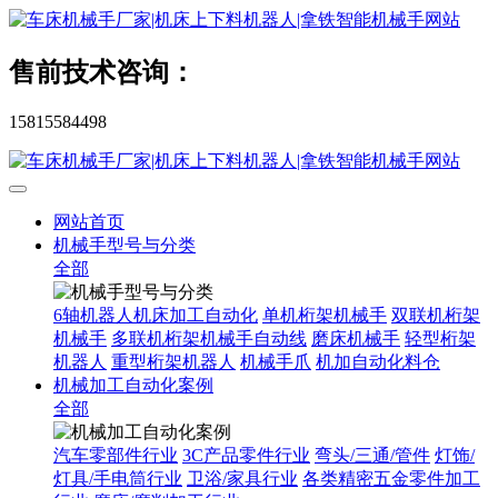
售前技术咨询：
15815584498
网站首页
机械手型号与分类
全部
6轴机器人机床加工自动化
单机桁架机械手
双联机桁架
机械手
多联机桁架机械手自动线
磨床机械手
轻型桁架
机器人
重型桁架机器人
机械手爪
机加自动化料仓
机械加工自动化案例
全部
汽车零部件行业
3C产品零件行业
弯头/三通/管件
灯饰/
灯具/手电筒行业
卫浴/家具行业
各类精密五金零件加工