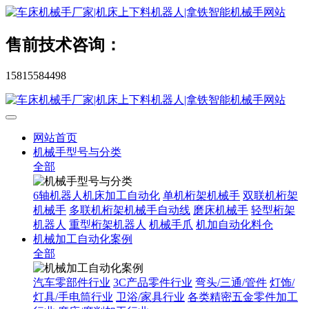
售前技术咨询：
15815584498
网站首页
机械手型号与分类
全部
6轴机器人机床加工自动化
单机桁架机械手
双联机桁架
机械手
多联机桁架机械手自动线
磨床机械手
轻型桁架
机器人
重型桁架机器人
机械手爪
机加自动化料仓
机械加工自动化案例
全部
汽车零部件行业
3C产品零件行业
弯头/三通/管件
灯饰/
灯具/手电筒行业
卫浴/家具行业
各类精密五金零件加工