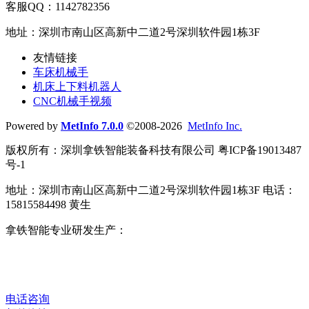
客服QQ：1142782356
地址：深圳市南山区高新中二道2号深圳软件园1栋3F
友情链接
车床机械手
机床上下料机器人
CNC机械手视频
Powered by
MetInfo 7.0.0
©2008-2026
MetInfo Inc.
版权所有：深圳拿铁智能装备科技有限公司 粤ICP备19013487
号-1
地址：深圳市南山区高新中二道2号深圳软件园1栋3F 电话：
15815584498 黄生
拿铁智能专业研发生产：
车床机械手
、
CNC机械手
、
机床上
下料机器人
、
数控车床机械手
、
桁架机器人
、
车床自动送料
机
、
磨床上下料机械手
、
机床自动化改造
、
数字化智能工厂
、
整厂自动化解决方案
。
电话咨询