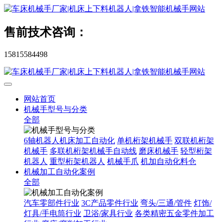
售前技术咨询：
15815584498
网站首页
机械手型号与分类
全部
6轴机器人机床加工自动化
单机桁架机械手
双联机桁架
机械手
多联机桁架机械手自动线
磨床机械手
轻型桁架
机器人
重型桁架机器人
机械手爪
机加自动化料仓
机械加工自动化案例
全部
汽车零部件行业
3C产品零件行业
弯头/三通/管件
灯饰/
灯具/手电筒行业
卫浴/家具行业
各类精密五金零件加工