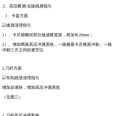
高压断屑
去除残屑指引
三、
/
1、卡盘方面
1）、卡爪锁螺丝部分做成锥度面，
再加长
20mm
；
2）、增加两路高压冲屑系统，
一路顺着卡爪锥面冲刷，
一路
冲刷三爪之间的避空位
2.刀杆方面
增加反缠块，
增加高压冲屑系统
（见图三）
刀杆高压冲屑案例
3.