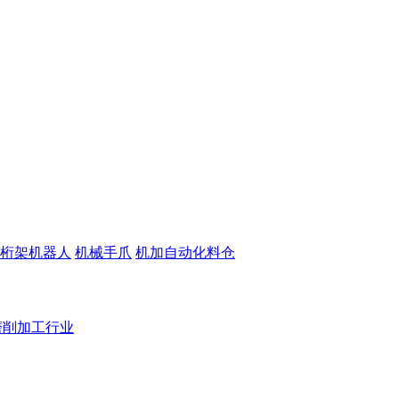
桁架机器人
机械手爪
机加自动化料仓
磨削加工行业