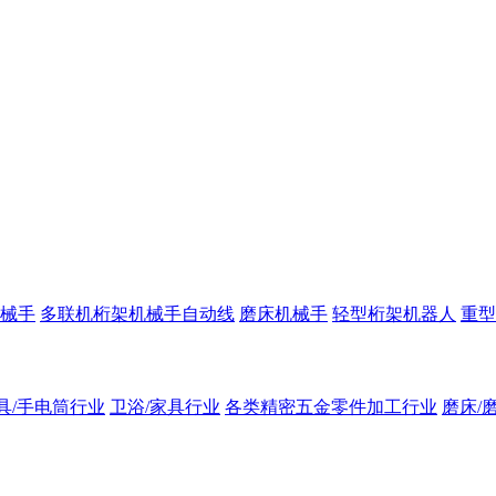
械手
多联机桁架机械手自动线
磨床机械手
轻型桁架机器人
重型
具/手电筒行业
卫浴/家具行业
各类精密五金零件加工行业
磨床/