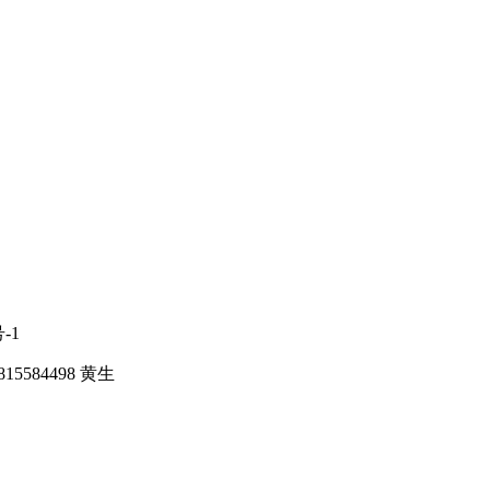
-1
584498 黄生
料机器人
、
数控车床机械手
、
桁架机器人
、
车床自动送料机
、
磨