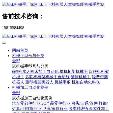
售前技术咨询：
15815584498
网站首页
机械手型号与分类
全部
6轴机器人机床加工自动化
单机桁架机械手
双联机桁架
机械手
多联机桁架机械手自动线
磨床机械手
轻型桁架
机器人
重型桁架机器人
机械手爪
机加自动化料仓
机械加工自动化案例
全部
汽车零部件行业
3C产品零件行业
弯头/三通/管件
灯饰/
灯具/手电筒行业
卫浴/家具行业
各类精密五金零件加工