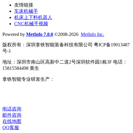
友情链接
车床机械手
机床上下料机器人
CNC机械手视频
Powered by
MetInfo 7.0.0
©2008-2026
MetInfo Inc.
版权所有：深圳拿铁智能装备科技有限公司 粤ICP备19013487
号-1
地址：深圳市南山区高新中二道2号深圳软件园1栋3F 电话：
15815584498 黄生
拿铁智能专业研发生产：
车床机械手
、
CNC机械手
、
机床上
下料机器人
、
数控车床机械手
、
桁架机器人
、
车床自动送料
机
、
磨床上下料机械手
、
机床自动化改造
、
数字化智能工厂
、
整厂自动化解决方案
。
电话咨询
邮件咨询
在线地图
QQ客服