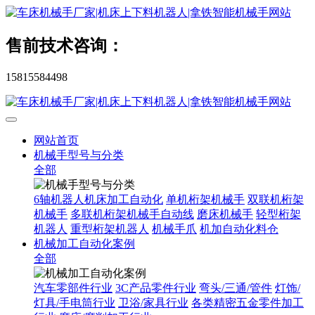
售前技术咨询：
15815584498
网站首页
机械手型号与分类
全部
6轴机器人机床加工自动化
单机桁架机械手
双联机桁架
机械手
多联机桁架机械手自动线
磨床机械手
轻型桁架
机器人
重型桁架机器人
机械手爪
机加自动化料仓
机械加工自动化案例
全部
汽车零部件行业
3C产品零件行业
弯头/三通/管件
灯饰/
灯具/手电筒行业
卫浴/家具行业
各类精密五金零件加工