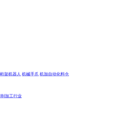
桁架机器人
机械手爪
机加自动化料仓
磨削加工行业