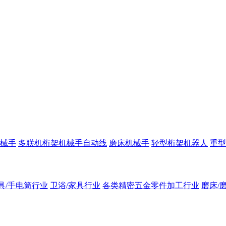
械手
多联机桁架机械手自动线
磨床机械手
轻型桁架机器人
重型
具/手电筒行业
卫浴/家具行业
各类精密五金零件加工行业
磨床/