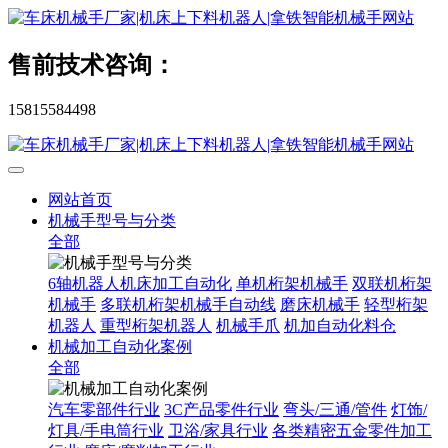
售前技术咨询：
15815584498
网站首页
机械手型号与分类
全部
6轴机器人机床加工自动化
单机桁架机械手
双联机桁架
机械手
多联机桁架机械手自动线
磨床机械手
轻型桁架
机器人
重型桁架机器人
机械手爪
机加自动化料仓
机械加工自动化案例
全部
汽车零部件行业
3C产品零件行业
弯头/三通/管件
灯饰/
灯具/手电筒行业
卫浴/家具行业
各类精密五金零件加工