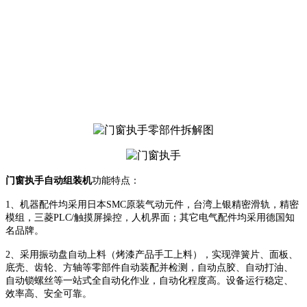
门窗执手自动组装机
功能
特点：
1
、
机器配件均采用
日本
SMC原装气动元件，台湾上银精密滑轨，精密
模组，三菱PLC/触摸屏操控
，
人机
界面
；
其它电气
配件均采用德国
知
名
品牌。
2
、
采用
振动
盘自动上料
（
烤漆产品手工上料
），
实现弹簧片、面板、
底壳、齿轮、方轴
等零部件
自动装配并检测，自动点胶、
自动打
油、
自动锁螺丝等
一站式
全自动化作业
，
自动化程度高。设备运行稳定、
效率高、安全可靠。