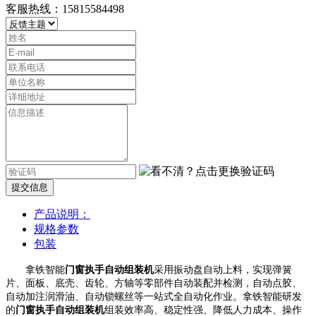
客服热线：15815584498
提交信息
产品说明：
规格参数
包装
拿铁智能
门窗执手自动组装机
采用
振动
盘自动上料
，
实现弹簧
片、面板、底壳、齿轮、方轴
等零部件
自动装配并检测，自动点胶、
自动加注
润滑油、自动锁螺丝等
一站式
全自动化作业。
拿铁智能研发
的
门窗执手自动组装机
组装效率高、稳定性强、降低人力成本、操作