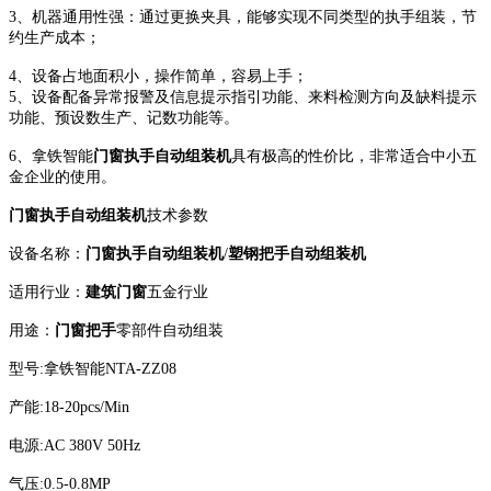
3、机器通用性强：通过更换夹具，能够实现不同类型的执手组装，节
约生产成本；
4、设备占地面积小，操作简单，容易上手；
5、
设备
配备
异常报警及信息提示指引功能、来料检测方向及缺料提示
功能、预设数生产、记数功能等。
6、拿铁智能
门窗执手自动组装机
具有极高的性价比，非常适合中小五
金企业的使用。
门窗执手自动组装机
技术参数
设备名称：
门窗执手自动组装机
/
塑钢把手自动组装机
适用行业：
建筑门窗
五金行业
用途：
门窗把手
零部件自动组装
型号
:拿铁智能NTA-ZZ08
产能
:18-20pcs/Min
电源
:AC 380V 50Hz
气压
:0.5-0.8MP