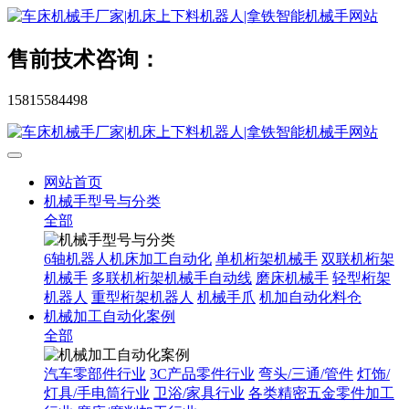
售前技术咨询：
15815584498
网站首页
机械手型号与分类
全部
6轴机器人机床加工自动化
单机桁架机械手
双联机桁架
机械手
多联机桁架机械手自动线
磨床机械手
轻型桁架
机器人
重型桁架机器人
机械手爪
机加自动化料仓
机械加工自动化案例
全部
汽车零部件行业
3C产品零件行业
弯头/三通/管件
灯饰/
灯具/手电筒行业
卫浴/家具行业
各类精密五金零件加工