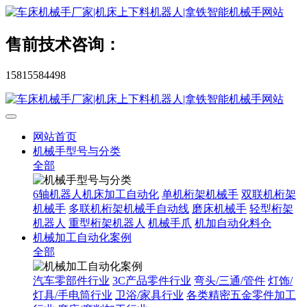
售前技术咨询：
15815584498
网站首页
机械手型号与分类
全部
6轴机器人机床加工自动化
单机桁架机械手
双联机桁架
机械手
多联机桁架机械手自动线
磨床机械手
轻型桁架
机器人
重型桁架机器人
机械手爪
机加自动化料仓
机械加工自动化案例
全部
汽车零部件行业
3C产品零件行业
弯头/三通/管件
灯饰/
灯具/手电筒行业
卫浴/家具行业
各类精密五金零件加工