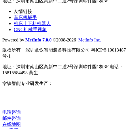
地址：深圳市南山区高新中二道2号深圳软件园1栋3F
友情链接
车床机械手
机床上下料机器人
CNC机械手视频
Powered by
MetInfo 7.0.0
©2008-2026
MetInfo Inc.
版权所有：深圳拿铁智能装备科技有限公司 粤ICP备19013487
号-1
地址：深圳市南山区高新中二道2号深圳软件园1栋3F 电话：
15815584498 黄生
拿铁智能专业研发生产：
车床机械手
、
CNC机械手
、
机床上
下料机器人
、
数控车床机械手
、
桁架机器人
、
车床自动送料
机
、
磨床上下料机械手
、
机床自动化改造
、
数字化智能工厂
、
整厂自动化解决方案
。
电话咨询
邮件咨询
在线地图