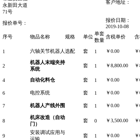
客户地址：
永新田大道
71号
报价日期：
报价单号：
2019-10-08
单套
序号
物品名称
规格
单位
含税单价
含
数量
六轴关节机器人
选配
套
￥0.00
￥0
1
1
机器人末端夹持
套
￥8,800.00
￥8
2
1
系统
自动化料仓
套
￥0.00
￥0
4
1
电控系统
套
￥0.00
￥0
6
1
机器人产线外围
套
￥0.00
￥0
7
1
机床改造（自动
套
￥3,500.00
￥0
8
0
门）
安装调试应用与
套
￥0.00
￥0
9
1
运输