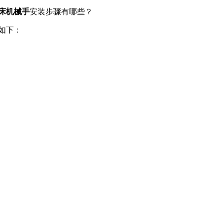
床机械手
安装步骤有哪些？
如下：
：
：