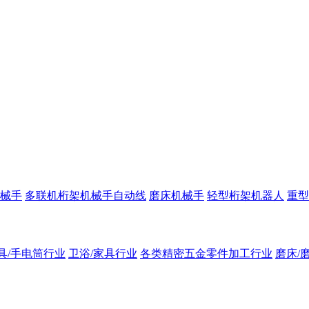
械手
多联机桁架机械手自动线
磨床机械手
轻型桁架机器人
重型
具/手电筒行业
卫浴/家具行业
各类精密五金零件加工行业
磨床/