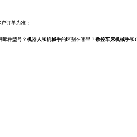
客户订单为准；
用哪种型号？
机器人
和
机械手
的区别在哪里？
数控车床机械手
和