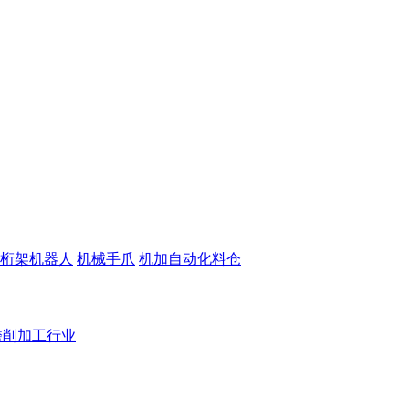
桁架机器人
机械手爪
机加自动化料仓
磨削加工行业