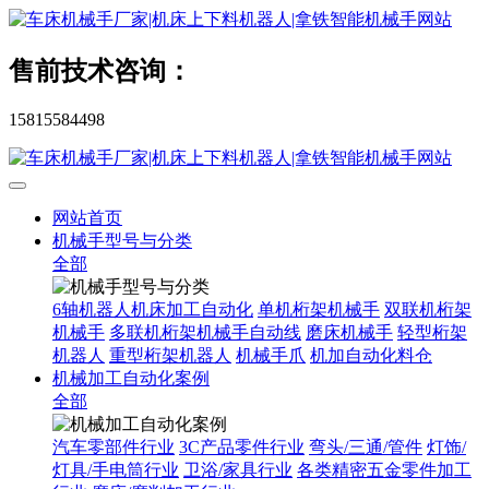
售前技术咨询：
15815584498
网站首页
机械手型号与分类
全部
6轴机器人机床加工自动化
单机桁架机械手
双联机桁架
机械手
多联机桁架机械手自动线
磨床机械手
轻型桁架
机器人
重型桁架机器人
机械手爪
机加自动化料仓
机械加工自动化案例
全部
汽车零部件行业
3C产品零件行业
弯头/三通/管件
灯饰/
灯具/手电筒行业
卫浴/家具行业
各类精密五金零件加工