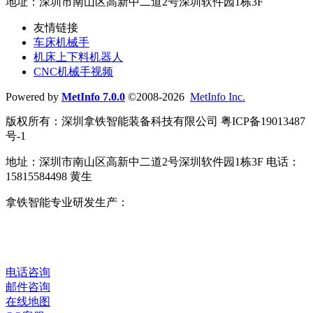
地址：深圳市南山区高新中二道2号深圳软件园1栋3F
友情链接
车床机械手
机床上下料机器人
CNC机械手视频
Powered by
MetInfo 7.0.0
©2008-2026
MetInfo Inc.
版权所有：深圳拿铁智能装备科技有限公司 粤ICP备19013487
号-1
地址：深圳市南山区高新中二道2号深圳软件园1栋3F 电话：
15815584498 黄生
拿铁智能专业研发生产：
车床机械手
、
CNC机械手
、
机床上
下料机器人
、
数控车床机械手
、
桁架机器人
、
车床自动送料
机
、
磨床上下料机械手
、
机床自动化改造
、
数字化智能工厂
、
整厂自动化解决方案
。
电话咨询
邮件咨询
在线地图