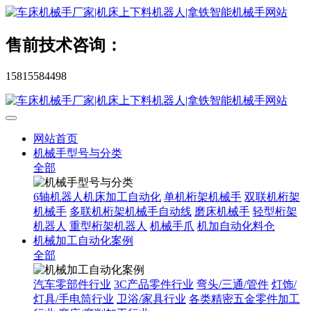
售前技术咨询：
15815584498
网站首页
机械手型号与分类
全部
6轴机器人机床加工自动化
单机桁架机械手
双联机桁架
机械手
多联机桁架机械手自动线
磨床机械手
轻型桁架
机器人
重型桁架机器人
机械手爪
机加自动化料仓
机械加工自动化案例
全部
汽车零部件行业
3C产品零件行业
弯头/三通/管件
灯饰/
灯具/手电筒行业
卫浴/家具行业
各类精密五金零件加工