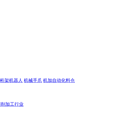
桁架机器人
机械手爪
机加自动化料仓
磨削加工行业