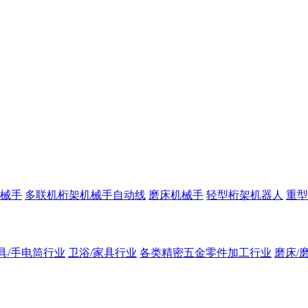
械手
多联机桁架机械手自动线
磨床机械手
轻型桁架机器人
重型
具/手电筒行业
卫浴/家具行业
各类精密五金零件加工行业
磨床/