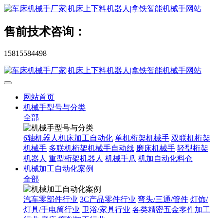
售前技术咨询：
15815584498
网站首页
机械手型号与分类
全部
6轴机器人机床加工自动化
单机桁架机械手
双联机桁架
机械手
多联机桁架机械手自动线
磨床机械手
轻型桁架
机器人
重型桁架机器人
机械手爪
机加自动化料仓
机械加工自动化案例
全部
汽车零部件行业
3C产品零件行业
弯头/三通/管件
灯饰/
灯具/手电筒行业
卫浴/家具行业
各类精密五金零件加工