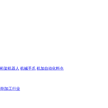
桁架机器人
机械手爪
机加自动化料仓
磨削加工行业