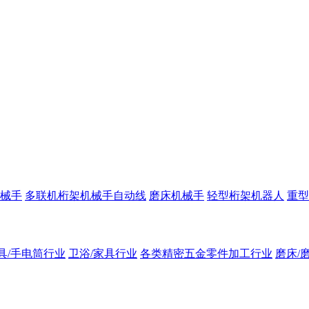
械手
多联机桁架机械手自动线
磨床机械手
轻型桁架机器人
重型
具/手电筒行业
卫浴/家具行业
各类精密五金零件加工行业
磨床/