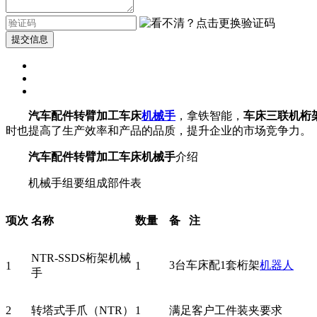
提交信息
汽车配件转臂加工车床
机械手
，拿铁智能，
车床三联机桁
时也提高了生产效率和产品的品质，提升企业的市场竞争力。
汽车配件转臂加工车床机械手
介绍
机械手组要组成部件表
项次
名称
数量
备
注
NTR-SSDS
桁架
机械
3
台车床配
1
套桁架
机器人
1
1
手
2
转塔式
手爪（NTR
）
1
满足
客户
工件装
夹
要求