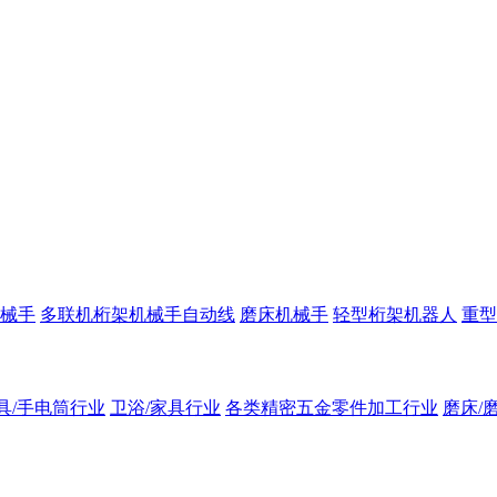
械手
多联机桁架机械手自动线
磨床机械手
轻型桁架机器人
重型
具/手电筒行业
卫浴/家具行业
各类精密五金零件加工行业
磨床/