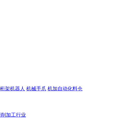
桁架机器人
机械手爪
机加自动化料仓
磨削加工行业