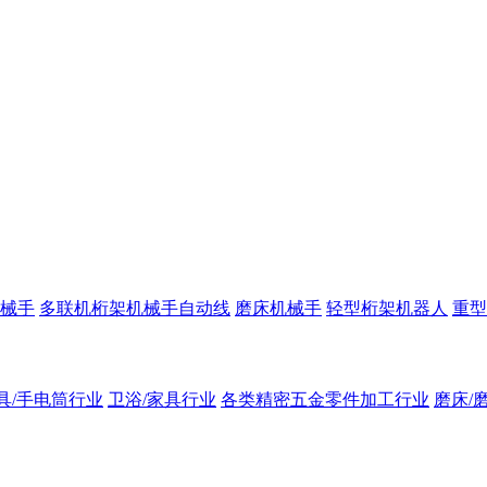
械手
多联机桁架机械手自动线
磨床机械手
轻型桁架机器人
重型
具/手电筒行业
卫浴/家具行业
各类精密五金零件加工行业
磨床/