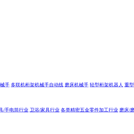
械手
多联机桁架机械手自动线
磨床机械手
轻型桁架机器人
重型
具/手电筒行业
卫浴/家具行业
各类精密五金零件加工行业
磨床/