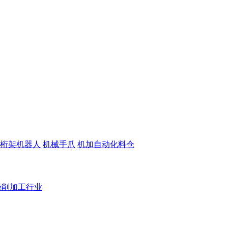
桁架机器人
机械手爪
机加自动化料仓
磨削加工行业