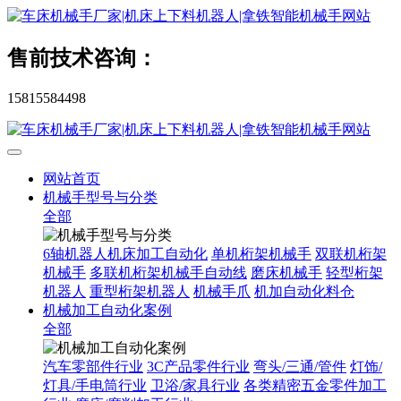
售前技术咨询：
15815584498
网站首页
机械手型号与分类
全部
6轴机器人机床加工自动化
单机桁架机械手
双联机桁架
机械手
多联机桁架机械手自动线
磨床机械手
轻型桁架
机器人
重型桁架机器人
机械手爪
机加自动化料仓
机械加工自动化案例
全部
汽车零部件行业
3C产品零件行业
弯头/三通/管件
灯饰/
灯具/手电筒行业
卫浴/家具行业
各类精密五金零件加工