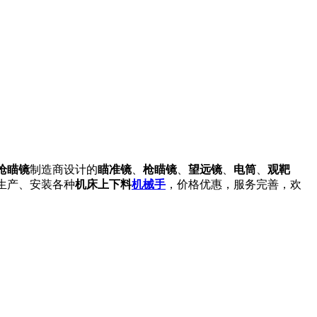
枪瞄镜
制造商设计的
瞄准镜
、
枪瞄镜
、
望远镜
、
电筒
、
观靶
生产、安装各种
机床上下料
机械手
，价格优惠，服务完善，欢