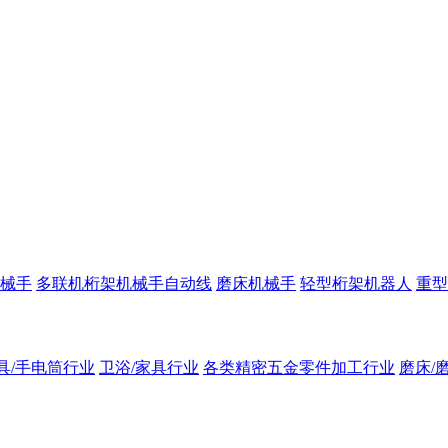
械手
多联机桁架机械手自动线
磨床机械手
轻型桁架机器人
重型
具/手电筒行业
卫浴/家具行业
各类精密五金零件加工行业
磨床/