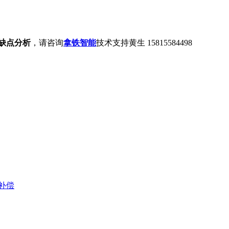
缺点分析
，请咨询
拿铁智能
技术支持黄生 15815584498
补偿