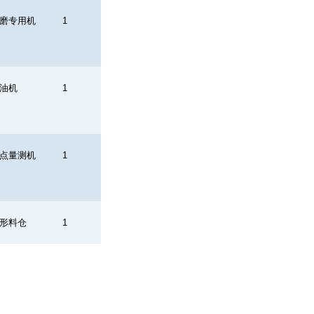
磨专用机
1
油机
1
点量测机
1
形料仓
1