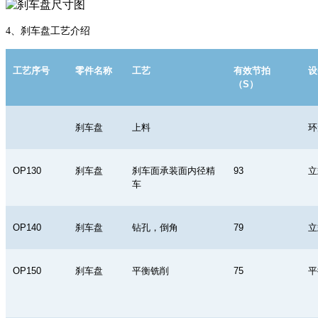
4、
刹车盘工艺介绍
工艺序号
零件名称
工艺
有效节拍
设
（
S
）
刹车盘
上料
环
OP130
刹车盘
刹车面承装面内径精
93
立
车
OP140
刹车盘
钻孔，倒角
79
立
OP150
刹车盘
平衡铣削
75
平