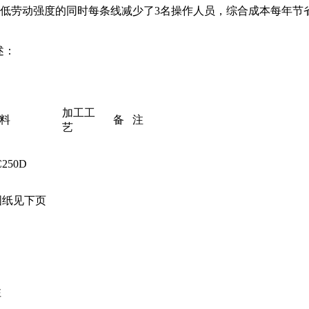
劳动强度的同时每条线减少了3名操作人员，综合成本每年节省
述：
加工工
料
备 注
艺
C250D
图纸见下页
注