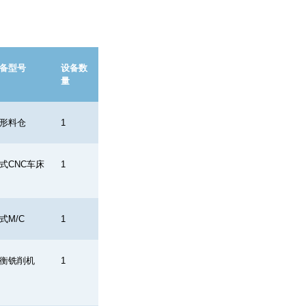
备型号
设备数
量
形料仓
1
式
CNC
车床
1
式
M/C
1
衡铣削机
1