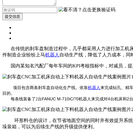
提交信息
在传统的刹车盘制造过程中，几乎都采用人力进行加工机床上
件制造企业纷纷上马
机器人
自动生产线，降低了人力成本，同
国内某知名汽配厂每年车间的KPI考核指标中，对减员，提
项目包含两条刹车盘自动化生产线。依靠
机器人
来完成钻孔、精
目的。
每条线装备了
台
FANUC M-710iC/
0
机器人来完成对
4
台机床和
2
2
7
环形料仓的设计，在节省地面空间的同时并有效提升系统节
垛装箱，可以为后续生产线的升级提供便利。