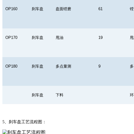
OP160
刹车盘
盘面镗磨
61
镗
OP170
刹车盘
甩油
19
甩
OP180
刹车盘
多点量测
9
多
刹车盘
下料
环
5
、刹车盘工艺流程图：