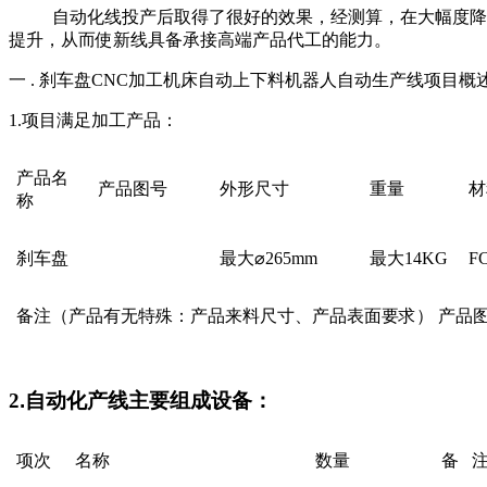
自动化线投产后取得了很好的效果，经测算，在大幅度降低
提升，从而使新线具备承接高端产品代工的能力。
一 . 刹车盘CNC加工机床自动上下料机器人自动生产线项目概
1.项目满足加工产品：
产品名
产品图号
外形尺寸
重量
材
称
刹车盘
最大⌀265mm
最大14KG
F
备注（产品有无特殊：产品来料尺寸、产品表面要求） 产品
2
.
自动化产线主要组成设备：
项次
名称
数量
备 