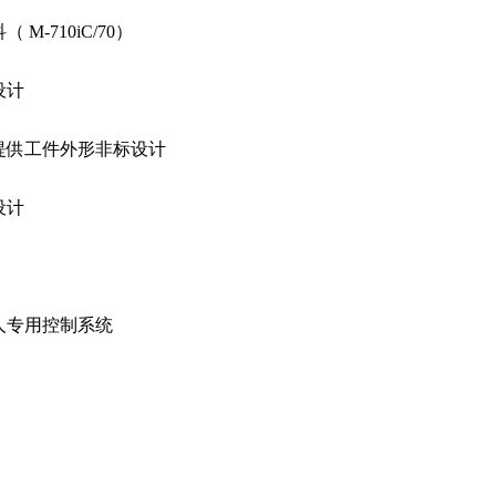
 M-710iC/70）
设计
提供工件外形非标设计
设计
人专用控制系统