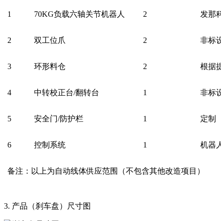
1
70KG负载六轴关节机器人
2
发那科（
2
双工位爪
2
非标
3
环形料仓
2
根据
4
中转校正台/翻转台
1
非标
5
安全门/防护栏
1
定制
6
控制系统
1
机器
备注：以上为自动线体供应范围（不包含其他改造项目）
3. 产品（刹车盘）尺寸图