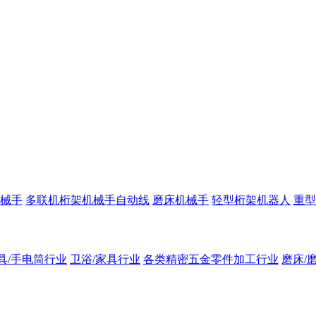
械手
多联机桁架机械手自动线
磨床机械手
轻型桁架机器人
重型
具/手电筒行业
卫浴/家具行业
各类精密五金零件加工行业
磨床/