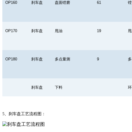
OP160
刹车盘
盘面镗磨
61
镗
OP170
刹车盘
甩油
19
甩
OP180
刹车盘
多点量测
9
多
刹车盘
下料
环
5
、刹车盘工艺流程图：