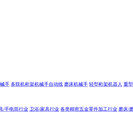
械手
多联机桁架机械手自动线
磨床机械手
轻型桁架机器人
重型
具/手电筒行业
卫浴/家具行业
各类精密五金零件加工行业
磨床/