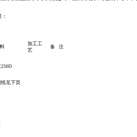
述：
加工工
料
备 注
艺
C250D
图纸见下页
注