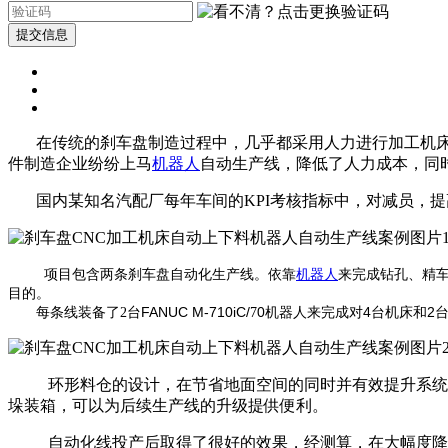
提交信息
在传统的刹车盘制造过程中，几乎都采用人力进行加工机床上
件制造企业纷纷上马
机器人
自动生产线，降低了人力成本，同
国内某知名汽配厂每年车间的KPI考核指标中，对减员，提
项目包含两条刹车盘自动化生产线。依靠
机器人
来完成钻孔、精
目的。
每条线装备了
台
FANUC M-710iC/
0
机器人来完成对
4
台机床和
2
2
7
环形料仓的设计，在节省地面空间的同时并有效提升系统节
垛装箱，可以为后续生产线的升级提供便利。
自动化线投产后取得了很好的效果，经测算，在大幅度降低