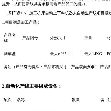
提升，从而使新线具备承接高端产品代工的能力。
一 . 刹车盘CNC加工机床自动上下料机器人自动生产线项目概
1.项目满足加工产品：
产品名
产品图号
外形尺寸
重量
材
称
刹车盘
最大⌀265mm
最大14KG
F
备注（产品有无特殊：产品来料尺寸、产品表面要求） 产品
2
.
自动化产线主要组成设备：
项次
名称
数量
备 