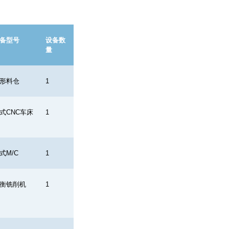
备型号
设备数
量
形料仓
1
式
CNC
车床
1
式
M/C
1
衡铣削机
1