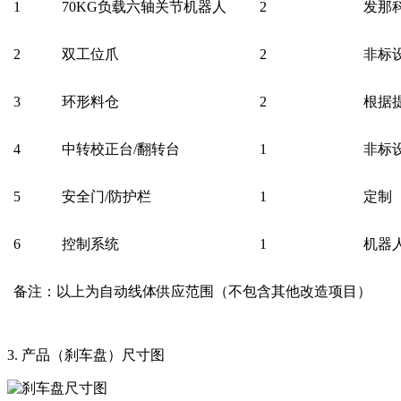
1
70KG负载六轴关节机器人
2
发那科（
2
双工位爪
2
非标
3
环形料仓
2
根据
4
中转校正台/翻转台
1
非标
5
安全门/防护栏
1
定制
6
控制系统
1
机器
备注：以上为自动线体供应范围（不包含其他改造项目）
3. 产品（刹车盘）尺寸图