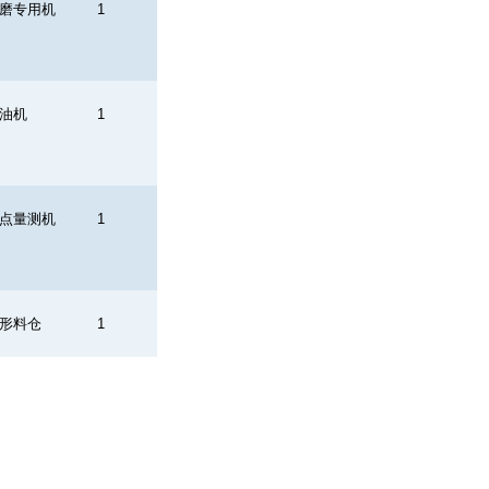
磨专用机
1
油机
1
点量测机
1
形料仓
1