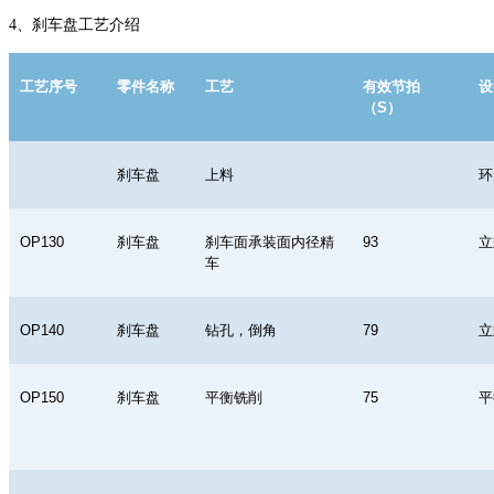
4、
刹车盘工艺介绍
工艺序号
零件名称
工艺
有效节拍
设
（
S
）
刹车盘
上料
环
OP130
刹车盘
刹车面承装面内径精
93
立
车
OP140
刹车盘
钻孔，倒角
79
立
OP150
刹车盘
平衡铣削
75
平