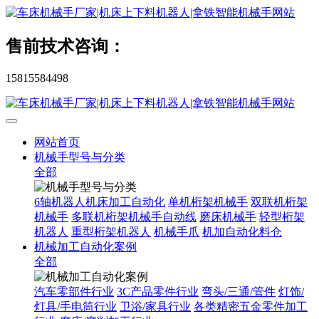
售前技术咨询：
15815584498
网站首页
机械手型号与分类
全部
6轴机器人机床加工自动化
单机桁架机械手
双联机桁架
机械手
多联机桁架机械手自动线
磨床机械手
轻型桁架
机器人
重型桁架机器人
机械手爪
机加自动化料仓
机械加工自动化案例
全部
汽车零部件行业
3C产品零件行业
弯头/三通/管件
灯饰/
灯具/手电筒行业
卫浴/家具行业
各类精密五金零件加工